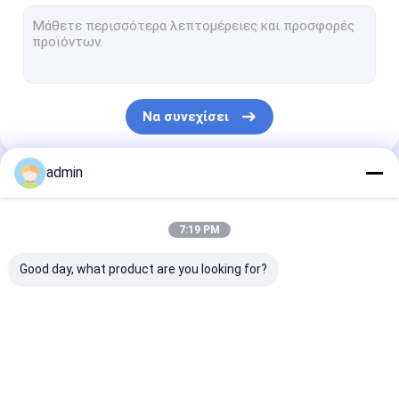
Εδώδιμες εγκαταστάσεις διυλιστηρίων πετρελαίου
Fractionation εξοπλισμός
Εγκαταστάσεις Τύπου ελαιοσπόρων
Να συνεχίσει
Εγκαταστάσεις προεπεξεργασίας πετρελαίου
Εξοπλισμός biodiesel
admin
Οι Κατηγορίες Μας
Πρωτεϊνική κατασκευή σκονών
7:19 PM
Αποσμώντας εξοπλισμός
Good day, what product are you looking for?
Λεύκανση πετρελαίου
Winterising και απομάκρυνση κεριού
Εξοπλισμός
Εξοπλισμός
Εξοπλισμός
Μηχανή Τύπου πετρελαίου βιδών
επεξεργασίας
καθαρισμού λαδιού
εξαγωγής λαδ
λαδιού