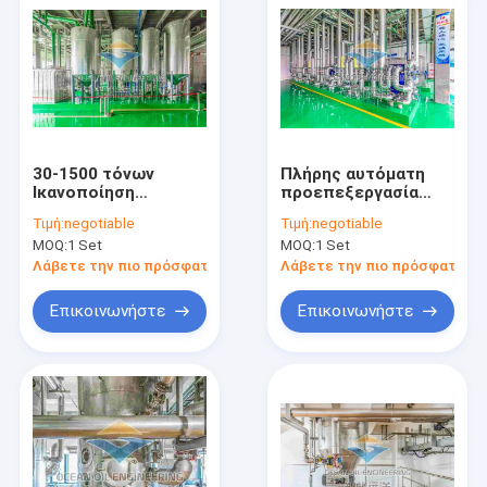
30-1500 τόνων
Πλήρης αυτόματη
Ικανοποίηση
προεπεξεργασία
προεπεξεργασίας
φοινικέλαιου με
Τιμή:
negotiable
Τιμή:
negotiable
πετρελαίου με
σύστημα ελέγχου
MOQ:
1 Set
MOQ:
1 Set
δονητικό έλαιο
PLC/DCS
Λάβετε την πιο πρόσφατη τιμή
Λάβετε την πιο πρόσφατη τι
Επικοινωνήστε
Επικοινωνήστε
Σπίτι
Προϊόντα
Εμφάνιση VR