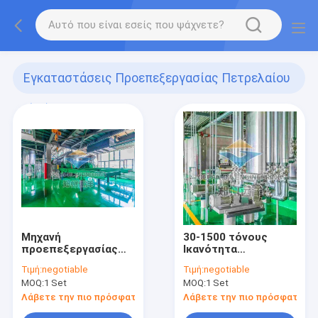
Εγκαταστάσεις Προεπεξεργασίας Πετρελαίου
(50)
Μηχανή
30-1500 τόνους
προεπεξεργασίας
Ικανότητα
φυσικού πετρελαίου
Εγκατάσταση
Τιμή:
negotiable
Τιμή:
negotiable
με αποδοτική
προεπεξεργασίας
MOQ:
1 Set
MOQ:
1 Set
επεξεργασία με
πετρελαίου
δονητικό έλαιο
Προσαρμοσμένη
Λάβετε την πιο πρόσφατη τιμή
Λάβετε την πιο πρόσφατη τι
θερμοκρασία και