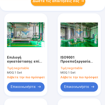
Δώστε τις απαιτήσεις σας
Επιλογή
ISO9001
εγκατάστασης επί
Προεπεξεργασία
τόπου για
ελαιούχων σπόρων
Τιμή:
negotiable
Τιμή:
negotiable
εγκαταστάσεις
Ηλεκτρική για
MOQ:
1 Set
MOQ:
1 Set
προεπεξεργασίας
εγκατάσταση επί
πετρελαίου με
τόπου
Λάβετε την πιο πρόσφατη τιμή
Λάβετε την πιο πρόσφατη τι
πιστοποίηση
ISO9001
Επικοινωνήστε
Επικοινωνήστε