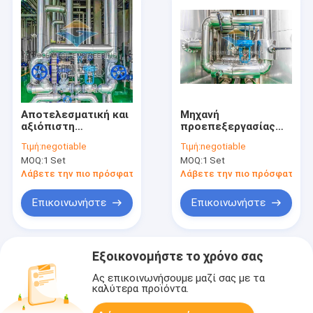
Αποτελεσματική και
Μηχανή
αξιόπιστη
προεπεξεργασίας
προεπεξεργασία
πετρελαίου 1500
Τιμή:
negotiable
Τιμή:
negotiable
φοινικέλαιου με το
τόνων για
MOQ:
1 Set
MOQ:
1 Set
πρότυπο ISO9001
προσαρμοσμένη
θερμοκρασία με
Λάβετε την πιο πρόσφατη τιμή
Λάβετε την πιο πρόσφατη τι
στεγνωτήρα πυρήνα
Επικοινωνήστε
Επικοινωνήστε
Εξοικονομήστε το χρόνο σας
Ας επικοινωνήσουμε μαζί σας με τα
καλύτερα προϊόντα.