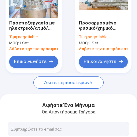
Περίπου εμείς
Γύρος εργοστασίων
Προεπεξεργασία με
Προσαρμοσμένο
ηλεκτρικό/ατμό/
φυσικό/χημικό
Ποιοτικός έλεγχος
θερμικό λάδι
εργοστάσιο
Τιμή:
negotiable
Τιμή:
negotiable
προεπεξεργασίας
MOQ:
1 Set
MOQ:
1 Set
πετρελαίου με
Μας ελάτε σε επαφή με
πλήρη αυτόματη
Λάβετε την πιο πρόσφατη τιμή
Λάβετε την πιο πρόσφατη τι
βαθμίδα
Ειδήσεις
Επικοινωνήστε
Επικοινωνήστε
Ζητήστε ένα απόσπασμα
Δείτε περισσότερων
Εξοπλισμός επεξεργασίας λαδιού
Αφήστε Ένα Μήνυμα
Θα Απαντήσουμε Γρήγορα
Εξοπλισμός καθαρισμού λαδιού
Εξοπλισμός εξαγωγής λαδιού