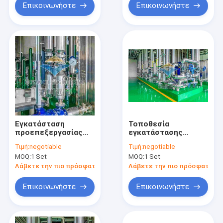
συμπαγές φίλτρο
Επικοινωνήστε
Επικοινωνήστε
Εγκατάσταση
Τοποθεσία
προεπεξεργασίας
εγκατάστασης
ελαιούχων σπόρων
Εγκατάσταση
Τιμή:
negotiable
Τιμή:
negotiable
φυσικής/χημικής
προεπεξεργασίας
MOQ:
1 Set
MOQ:
1 Set
επεξεργασίας για
πετρελαίου πλήρως
πλήρη αυτόματη
αυτόματη με
Λάβετε την πιο πρόσφατη τιμή
Λάβετε την πιο πρόσφατη τι
επεξεργασία
συμπαγές φίλτρο
Επικοινωνήστε
Επικοινωνήστε