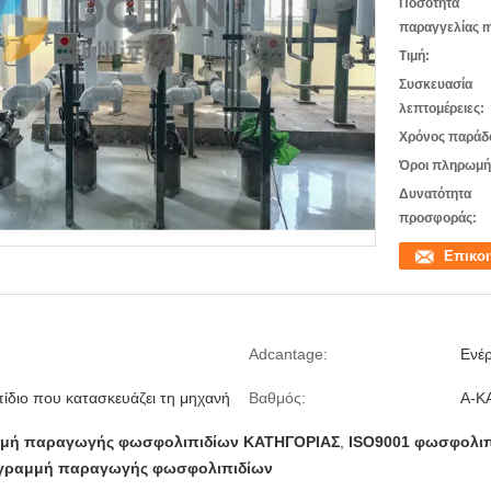
Ποσότητα
παραγγελίας m
Τιμή:
Συσκευασία
λεπτομέρειες:
Χρόνος παράδ
Όροι πληρωμή
Δυνατότητα
προσφοράς:
Επικο
Adcantage:
Ενέρ
διο που κατασκευάζει τη μηχανή
Βαθμός:
Α-Κ
μμή παραγωγής φωσφολιπιδίων ΚΑΤΗΓΟΡΙΑΣ
,
ISO9001 φωσφολιπ
 γραμμή παραγωγής φωσφολιπιδίων