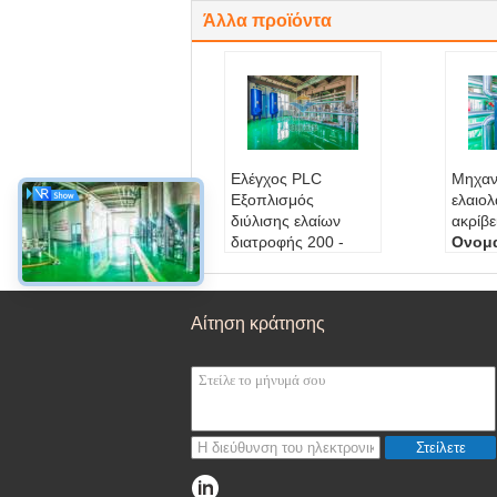
Άλλα προϊόντα
Ελέγχος PLC
Μηχαν
Εξοπλισμός
ελαιο
διύλισης ελαίων
ακρίβε
διατροφής 200 -
Ονομα
500TPD Δυνατότητα
ος:
Εξ
Πιστοποίηση
αρισμ
ISO9001
Κύριο
Αίτηση κράτησης
Κύριος εξοπλισμό
ς:
Περ
ς:
Περιστραφείτε τον
εξολκ
εξολκέα, DTDC κ.λ
π.
π.
Λειτο
παραγωγική ικανό
ηρωμα
τητα:
200 - 500TP
ριότητ
Στείλετε
D,500-1000T/D
Τρόπο
Τρόπος λειτουργία
ς:
Αυτ
ς:
Αυτοματοποιημέν
ο