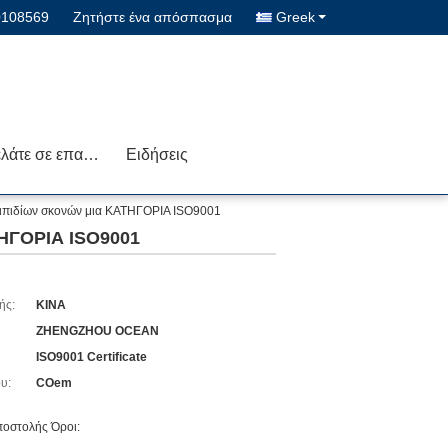
0108569
Ζητήστε ένα απόσπασμα
Greek
Μας ελάτε σε επαφή με
Ειδήσεις
πιδίων σκονών μια ΚΑΤΗΓΟΡΙΑ ISO9001
ΗΓΟΡΙΑ ISO9001
ής:
ΚΙΝΑ
ZHENGZHOU OCEAN
ISO9001 Certificate
υ:
COem
οστολής Όροι: