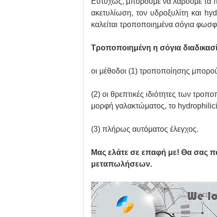
Ευτυχώς, μπορούμε να λάβουμε τα πρ
ακετυλίωση, τον υδροξυλίτη και hyd
καλείται τροποποιημένα σόγια φωσφ
Τροποποιημένη η σόγια διαδικασ
οι μέθοδοι (1) τροποποίησης μπορο
(2) οι θρεπτικές ιδιότητες των τρο
μορφή γαλακτώματος, το hydrophilici
(3) πλήρως αυτόματος έλεγχος.
Μας ελάτε σε επαφή με! Θα σας π
μεταπωλήσεων.