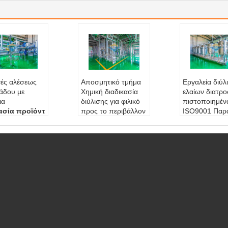
ές αλέσεως
Αποσμητικό τμήμα
Εργαλεία διύλ
λάδου με
Χημική διαδικασία
ελαίων διατρ
ια
διύλισης για φιλικό
πιστοποιημέν
σία προϊόντ
προς το περιβάλλον
ISO9001 Παρ
οπλισμός καθ
ελαιόλαδο
500-1000T/D
ού λαδιού
παραγωγική ικανό
Υλικό:
304 α
ς εξοπλισμό
τητα:
200 - 500TP
ξείδωτο χάλυ
ιστραφείτε τον
D,500-1000T/D
Τρόπος λειτ
έα, DTDC κ.λ
Λειτουργία:
Συμπλ
ς:
Αυτοματοπ
ηρωματικές δραστη
ο
υργία:
Συμπλ
ριότητες
Πρωτότυπη 
τικές δραστη
Πλεονεκτήματα:
Εξ
λαιο σόγιας, έ
ες
οικονόμηση κόστου
αμβακόσπορω
ς λειτουργία
ς και ενέργειας, υψη
ιο συναπόσπ
οματοποιημέν
λής ποιότητας λάδι,
έλαιο σπόρων
φιλικό προς το περι
ού, έλαιο μικ