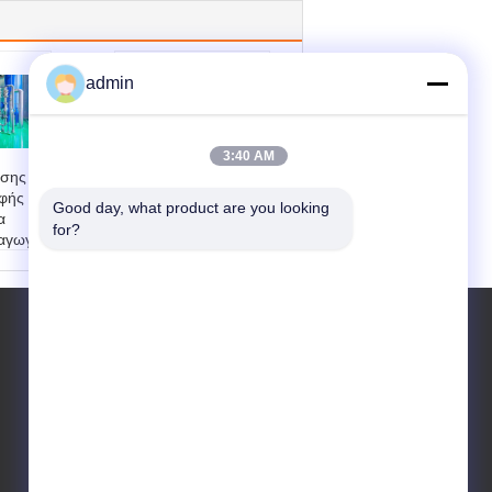
admin
3:40 AM
ισης
ISO9001
οφής
Εγκαταστάσεις
Good day, what product are you looking 
α
φυσικής διύλισης
for?
αγωγή
1000T/D για την
επεξεργασία του
πό ανο
ελαίου των σπόρων
βα
βαμβακιού
ουργία
Λειτουργία:
Συμπλ
οιημέν
ηρωματικές δραστη
ριότητες
ύλη:
Έ
Πλεονεκτήματα:
Εξ
λαιο β
οικονόμηση κόστου
ν, έλα
ς και ενέργειας, υψη
ορων,
λής ποιότητας λάδι,
 τσαγι
φιλικό προς το περι
ροβίων
βάλλον