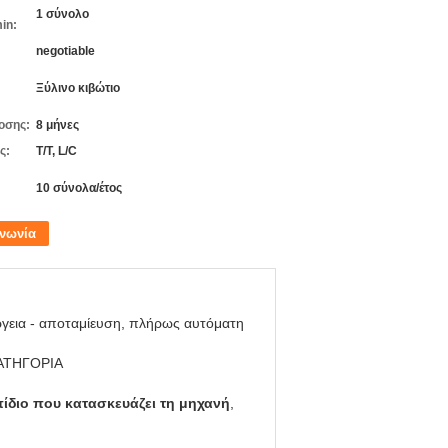
1 σύνολο
in:
negotiable
Ξύλινο κιβώτιο
οσης:
8 μήνες
ς:
T/T, L/C
10 σύνολα/έτος
ινωνία
γεια - αποταμίευση, πλήρως αυτόματη
ΑΤΗΓΟΡΙΑ
ίδιο που κατασκευάζει τη μηχανή
,