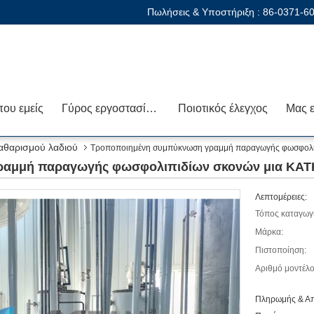
Πωλήσεις & Υποστήριξη :
86-0371-6
που εμείς
Γύρος εργοστασίων
Ποιοτικός έλεγχος
αθαρισμού λαδιού
Τροποποιημένη συμπύκνωση γραμμή παραγωγής φωσφολι
ραμμή παραγωγής φωσφολιπιδίων σκονών μια ΚΑΤ
Λεπτομέρειες:
Τόπος καταγωγ
Μάρκα:
Πιστοποίηση:
Αριθμό μοντέλο
Πληρωμής & Απ